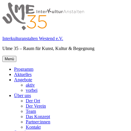
Springe
zum
Inhalt
Interkulturanstalten Westend e.V.
Ulme 35 – Raum für Kunst, Kultur & Begegnung
Primäres
Menü
Menü
Programm
Aktuelles
Angebote
aktiv
vorbei
Über uns
Der Ort
Der Verein
Team
Das Konzept
Partner:innen
Kontakt