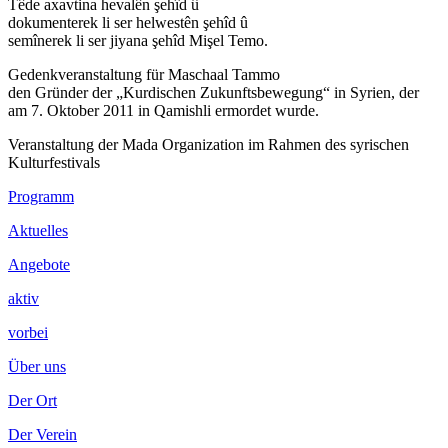
Têde axavtina hevalên şehîd û
dokumenterek li ser helwestên şehîd û
semînerek li ser jiyana şehîd Mişel Temo.
Gedenkveranstaltung für Maschaal Tammo
den Gründer der „Kurdischen Zukunftsbewegung“ in Syrien, der
am 7. Oktober 2011 in Qamishli ermordet wurde.
Veranstaltung der Mada Organization im Rahmen des syrischen
Kulturfestivals
Footer
Programm
Inhalt
Aktuelles
Angebote
aktiv
vorbei
Über uns
Der Ort
Der Verein