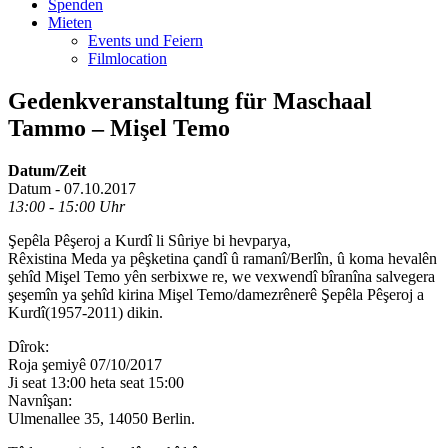
Spenden
Mieten
Events und Feiern
Filmlocation
Gedenkveranstaltung für Maschaal
Tammo – Mişel Temo
Datum/Zeit
Datum - 07.10.2017
13:00 - 15:00 Uhr
Şepêla Pêşeroj a Kurdî li Sûriye bi hevparya,
Rêxistina Meda ya pêşketina çandî û ramanî/Berlîn, û koma hevalên
şehîd Mişel Temo yên serbixwe re, we vexwendî bîranîna salvegera
şeşemîn ya şehîd kirina Mişel Temo/damezrênerê Şepêla Pêşeroj a
Kurdî(1957-2011) dikin.
Dîrok:
Roja şemiyê 07/10/2017
Ji seat 13:00 heta seat 15:00
Navnîşan:
Ulmenallee 35, 14050 Berlin.