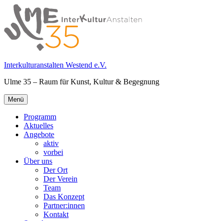
Springe
zum
Inhalt
Interkulturanstalten Westend e.V.
Ulme 35 – Raum für Kunst, Kultur & Begegnung
Primäres
Menü
Menü
Programm
Aktuelles
Angebote
aktiv
vorbei
Über uns
Der Ort
Der Verein
Team
Das Konzept
Partner:innen
Kontakt