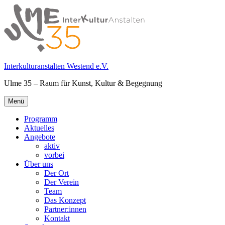
Springe
zum
Inhalt
Interkulturanstalten Westend e.V.
Ulme 35 – Raum für Kunst, Kultur & Begegnung
Primäres
Menü
Menü
Programm
Aktuelles
Angebote
aktiv
vorbei
Über uns
Der Ort
Der Verein
Team
Das Konzept
Partner:innen
Kontakt