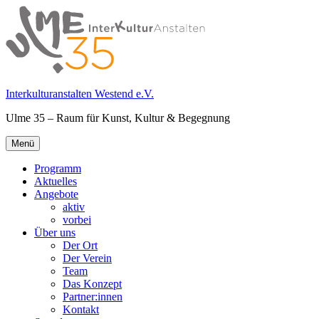
Springe
zum
Inhalt
Interkulturanstalten Westend e.V.
Ulme 35 – Raum für Kunst, Kultur & Begegnung
Primäres
Menü
Menü
Programm
Aktuelles
Angebote
aktiv
vorbei
Über uns
Der Ort
Der Verein
Team
Das Konzept
Partner:innen
Kontakt