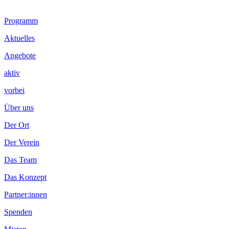
Footer
Programm
Inhalt
Aktuelles
Angebote
aktiv
vorbei
Über uns
Der Ort
Der Verein
Das Team
Das Konzept
Partner:innen
Spenden