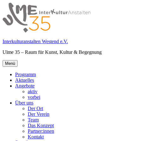
Springe
zum
Inhalt
Interkulturanstalten Westend e.V.
Ulme 35 – Raum für Kunst, Kultur & Begegnung
Primäres
Menü
Menü
Programm
Aktuelles
Angebote
aktiv
vorbei
Über uns
Der Ort
Der Verein
Team
Das Konzept
Partner:innen
Kontakt