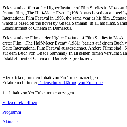
Zekra studied film at the Higher Institute of Film Studies in Moscow.
feature film, „The Half-Meter Event“ (1981), was based on a novel b
International Film Festival in 1998, the same year as his film „Stran
which is based on the novel by Ghada Samman. In all his films, Samir Z
Establishment of Cinema in Damascus.
Zekra studierte Film an der Higher Institute of Film Studies in Mos
erster Film, „The Half-Meter Event“ (1981), basiert auf einem Buc
Cairo International Film Festival ausgezeichnet. Andere Filme sind „
auf dem Buch von Ghada Samman). In all seinen filmen versucht Samir
Establishment of Cinema in Damaskus produziert.
Inhalt
Hier klicken, um den Inhalt von YouTube anzuzeigen.
von
Erfahre mehr in der
Datenschutzerklärung von YouTube
.
YouTube
anzeigen
Inhalt von YouTube immer anzeigen
Video direkt öffnen
Footer
Programm
Inhalt
Aktuelles