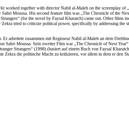
 He worked together with director Nabil al-Maleh on the screenplay of „
y Sabri Moussa. His second feature film was „The Chronicle of the Nex
ge Strangers“ (for the novel by Faysal Kharatch) came out. Other films 
ekra tried to criticize political power, specifically by addressing the 
kau. Er arbeitete zusammen mit Regisseur Nabil al-Maleh an dem Drehb
h von Sabri Moussa. Sein zweiter Film war „The Chronicle of Next Yea
Stranger Strangers“ (1998) (basiert auf einem Buch von Faysal Kharatch
 Zekra die politische Macht zu kritizieren, vor allem in dem er den St