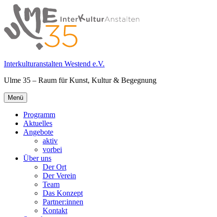
Springe
zum
Inhalt
Interkulturanstalten Westend e.V.
Ulme 35 – Raum für Kunst, Kultur & Begegnung
Primäres
Menü
Menü
Programm
Aktuelles
Angebote
aktiv
vorbei
Über uns
Der Ort
Der Verein
Team
Das Konzept
Partner:innen
Kontakt