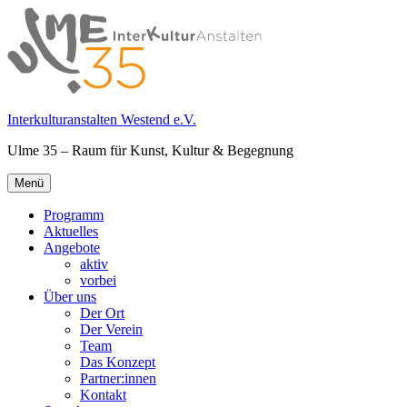
Springe
zum
Inhalt
Interkulturanstalten Westend e.V.
Ulme 35 – Raum für Kunst, Kultur & Begegnung
Primäres
Menü
Menü
Programm
Aktuelles
Angebote
aktiv
vorbei
Über uns
Der Ort
Der Verein
Team
Das Konzept
Partner:innen
Kontakt