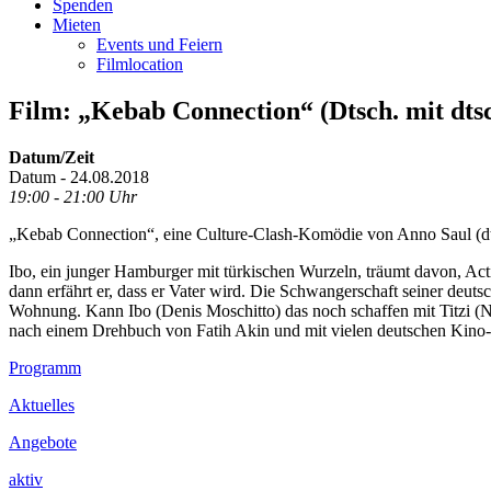
Spenden
Mieten
Events und Feiern
Filmlocation
Film: „Kebab Connection“ (Dtsch. mit dts
Datum/Zeit
Datum - 24.08.2018
19:00 - 21:00 Uhr
„Kebab Connection“, eine Culture-Clash-Komödie von Anno Saul (dt. 
Ibo, ein junger Hamburger mit türkischen Wurzeln, träumt davon, Ac
dann erfährt er, dass er Vater wird. Die Schwangerschaft seiner deuts
Wohnung. Kann Ibo (Denis Moschitto) das noch schaffen mit Titzi (No
nach einem Drehbuch von Fatih Akin und mit vielen deutschen Kino-S
Footer
Programm
Inhalt
Aktuelles
Angebote
aktiv