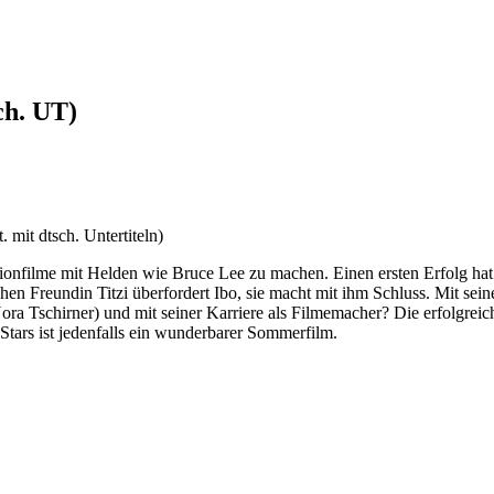
ch. UT)
mit dtsch. Untertiteln)
tionfilme mit Helden wie Bruce Lee zu machen. Einen ersten Erfolg ha
chen Freundin Titzi überfordert Ibo, sie macht mit ihm Schluss. Mit sei
ra Tschirner) und mit seiner Karriere als Filmemacher? Die erfolgrei
tars ist jedenfalls ein wunderbarer Sommerfilm.