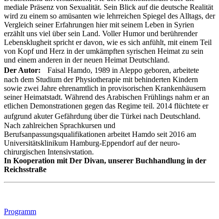
mediale Präsenz von Sexualität. Sein Blick auf die deutsche Realität
wird zu einem so amüsanten wie lehrreichen Spiegel des Alltags, der
Vergleich seiner Erfahrungen hier mit seinem Leben in Syrien
erzählt uns viel über sein Land. Voller Humor und berührender
Lebensklugheit spricht er davon, wie es sich anfühlt, mit einem Teil
von Kopf und Herz in der umkämpften syrischen Heimat zu sein
und einem anderen in der neuen Heimat Deutschland.
Der Autor:
Faisal Hamdo, 1989 in Aleppo geboren, arbeitete
nach dem Studium der Physiotherapie mit behinderten Kindern
sowie zwei Jahre ehrenamtlich in provisorischen Krankenhäusern
seiner Heimatstadt. Während des Arabischen Frühlings nahm er an
etlichen Demonstrationen gegen das Regime teil. 2014 flüchtete er
aufgrund akuter Gefährdung über die Türkei nach Deutschland.
Nach zahlreichen Sprachkursen und
Berufsanpassungsqualifikationen arbeitet Hamdo seit 2016 am
Universitätsklinikum Hamburg-Eppendorf auf der neuro-
chirurgischen Intensivstation.
In Kooperation mit Der Divan, unserer Buchhandlung in der
Reichsstraße
Footer
Programm