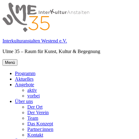
Springe
zum
Inhalt
Interkulturanstalten Westend e.V.
Ulme 35 – Raum für Kunst, Kultur & Begegnung
Primäres
Menü
Menü
Programm
Aktuelles
Angebote
aktiv
vorbei
Über uns
Der Ort
Der Verein
Team
Das Konzept
Partner:innen
Kontakt