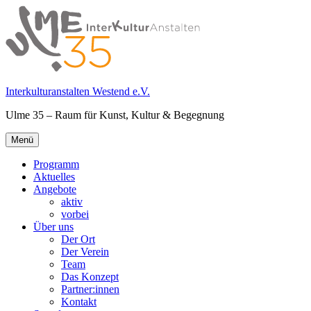
Springe
zum
Inhalt
Interkulturanstalten Westend e.V.
Ulme 35 – Raum für Kunst, Kultur & Begegnung
Primäres
Menü
Menü
Programm
Aktuelles
Angebote
aktiv
vorbei
Über uns
Der Ort
Der Verein
Team
Das Konzept
Partner:innen
Kontakt