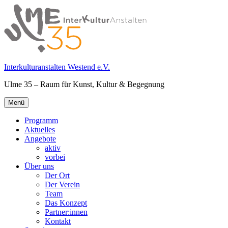
Springe
zum
Inhalt
Interkulturanstalten Westend e.V.
Ulme 35 – Raum für Kunst, Kultur & Begegnung
Primäres
Menü
Menü
Programm
Aktuelles
Angebote
aktiv
vorbei
Über uns
Der Ort
Der Verein
Team
Das Konzept
Partner:innen
Kontakt