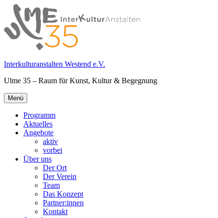
Springe
zum
Inhalt
Interkulturanstalten Westend e.V.
Ulme 35 – Raum für Kunst, Kultur & Begegnung
Primäres
Menü
Menü
Programm
Aktuelles
Angebote
aktiv
vorbei
Über uns
Der Ort
Der Verein
Team
Das Konzept
Partner:innen
Kontakt