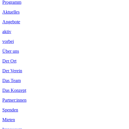
Footer
Programm
Inhalt
Aktuelles
Angebote
aktiv
vorbei
Über uns
Der Ort
Der Verein
Das Team
Das Konzept
Partner:innen
Spenden
Mieten