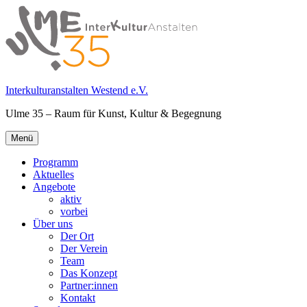
Springe
zum
Inhalt
Interkulturanstalten Westend e.V.
Ulme 35 – Raum für Kunst, Kultur & Begegnung
Primäres
Menü
Menü
Programm
Aktuelles
Angebote
aktiv
vorbei
Über uns
Der Ort
Der Verein
Team
Das Konzept
Partner:innen
Kontakt