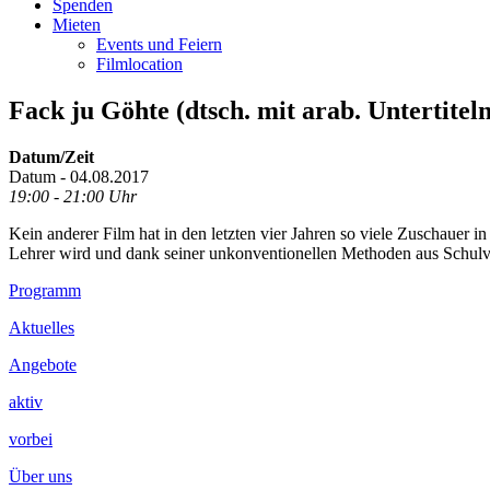
Spenden
Mieten
Events und Feiern
Filmlocation
Fack ju Göhte (dtsch. mit arab. Untertiteln
Datum/Zeit
Datum - 04.08.2017
19:00 - 21:00 Uhr
Kein anderer Film hat in den letzten vier Jahren so viele Zuschaue
Lehrer wird und dank seiner unkonventionellen Methoden aus Schulv
Footer
Programm
Inhalt
Aktuelles
Angebote
aktiv
vorbei
Über uns