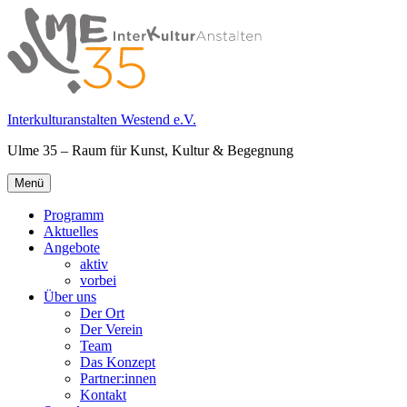
Springe
zum
Inhalt
Interkulturanstalten Westend e.V.
Ulme 35 – Raum für Kunst, Kultur & Begegnung
Primäres
Menü
Menü
Programm
Aktuelles
Angebote
aktiv
vorbei
Über uns
Der Ort
Der Verein
Team
Das Konzept
Partner:innen
Kontakt