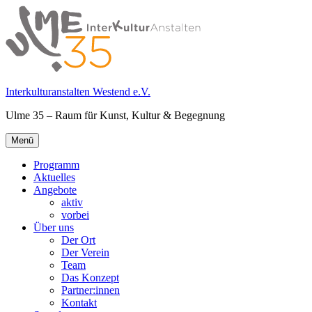
Springe
zum
Inhalt
Interkulturanstalten Westend e.V.
Ulme 35 – Raum für Kunst, Kultur & Begegnung
Primäres
Menü
Menü
Programm
Aktuelles
Angebote
aktiv
vorbei
Über uns
Der Ort
Der Verein
Team
Das Konzept
Partner:innen
Kontakt