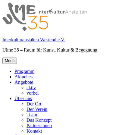
Springe
zum
Inhalt
Interkulturanstalten Westend e.V.
Ulme 35 – Raum für Kunst, Kultur & Begegnung
Primäres
Menü
Menü
Programm
Aktuelles
Angebote
aktiv
vorbei
Über uns
Der Ort
Der Verein
Team
Das Konzept
Partner:innen
Kontakt