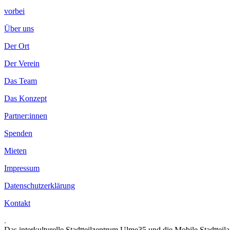
vorbei
Über uns
Der Ort
Der Verein
Das Team
Das Konzept
Partner:innen
Spenden
Mieten
Impressum
Datenschutzerklärung
Kontakt
.
Das interkulturelle Stadtteilzentrum Ulme35 und die Mobile Stadtteil