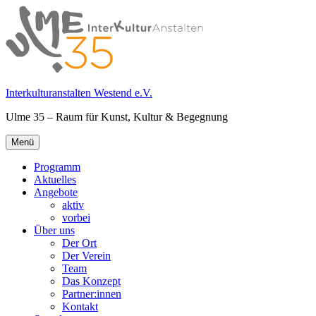
Springe
zum
Inhalt
Interkulturanstalten Westend e.V.
Ulme 35 – Raum für Kunst, Kultur & Begegnung
Primäres
Menü
Menü
Programm
Aktuelles
Angebote
aktiv
vorbei
Über uns
Der Ort
Der Verein
Team
Das Konzept
Partner:innen
Kontakt