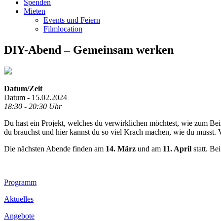
Spenden
Mieten
Events und Feiern
Filmlocation
DIY-Abend – Gemeinsam werken
Datum/Zeit
Datum - 15.02.2024
18:30 - 20:30 Uhr
Du hast ein Projekt, welches du verwirklichen möchtest, wie zum B
du brauchst und hier kannst du so viel Krach machen, wie du musst. Vi
Die nächsten Abende finden am
14. März
und am
11. April
statt. Be
Footer
Programm
Inhalt
Aktuelles
Angebote