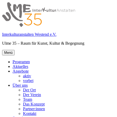
Springe
zum
Inhalt
Interkulturanstalten Westend e.V.
Ulme 35 – Raum für Kunst, Kultur & Begegnung
Primäres
Menü
Menü
Programm
Aktuelles
Angebote
aktiv
vorbei
Über uns
Der Ort
Der Verein
Team
Das Konzept
Partner:innen
Kontakt