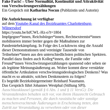
Fake Facts! – Über Normalität, Kontinuität und Attraktivität
von Verschwörungserzählungen
Ein Gespräch mit
Katharina Nocun
(Publizistin und Autorin)
Die Aufzeichnung ist verfügbar
auf dem
Youtube-Kanal des Bezirksamtes Charlottenburg-
Wilmersdorf
https://youtu.be/lsfCWL-Hz-o?t=1804
Impfgegner*innen, Reichsbürger*innen, Rechtsextremist*innen
mobilisieren immer breiter gegen die Maßnahmen zur
Pandemiebekämpfung. In Folge des Lockdowns stieg die Anzahl
dieser Demonstrationen und vereinigte Tausende von
Teilnehmer*innen aus den unterschiedlichsten politischen Spektren.
Parallel dazu finden auch Kolleg*innen, die Familie oder
Freund*innen Verschwörungserzählungen spannend oder sehen sie
als legitime Meinungsäußerung an. Woher kommt diese verstärkte
öffentliche Artikulation verschwörungsideologischen Denkens? Was
macht es so attraktiv, solchen Denkmustern zu folgen?
Es begrüßt Bezirksbürgermeister Reinhard Naumann.
Das Gespräch führt Johannes Westphal (Stiftung SPI).
Ausschlussklausel (gemäß § 6 Abs. 1 und § 11 VersG): Die
Veranstaltenden behalten sich vor, von ihrem Hausrecht Gebrauch
zu machen und Personen, die durch rassistische oder sonstige
menschenverachtende Äußerungen in Erscheinung treten, den
Zutritt zur Veranstaltung zu verwehren oder von dieser