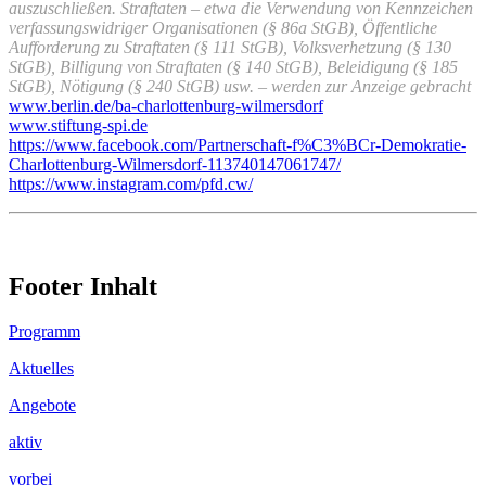
auszuschließen. Straftaten – etwa die Verwendung von Kennzeichen
verfassungswidriger Organisationen (§ 86a StGB), Öffentliche
Aufforderung zu Straftaten (§ 111 StGB), Volksverhetzung (§ 130
StGB), Billigung von Straftaten (§ 140 StGB), Beleidigung (§ 185
StGB), Nötigung (§ 240 StGB) usw. – werden zur Anzeige gebracht
www.berlin.de/ba-charlottenburg-wilmersdorf
www.stiftung-spi.de
https://www.facebook.com/Partnerschaft-f%C3%BCr-Demokratie-
Charlottenburg-Wilmersdorf-113740147061747/
https://www.instagram.com/pfd.cw/
Footer Inhalt
Programm
Aktuelles
Angebote
aktiv
vorbei