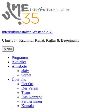
Springe
zum
Inhalt
Interkulturanstalten Westend e.V.
Ulme 35 – Raum für Kunst, Kultur & Begegnung
Primäres
Menü
Menü
Programm
Aktuelles
Angebote
aktiv
vorbei
Über uns
Der Ort
Der Verein
Team
Das Konzept
Partner:innen
Kontakt