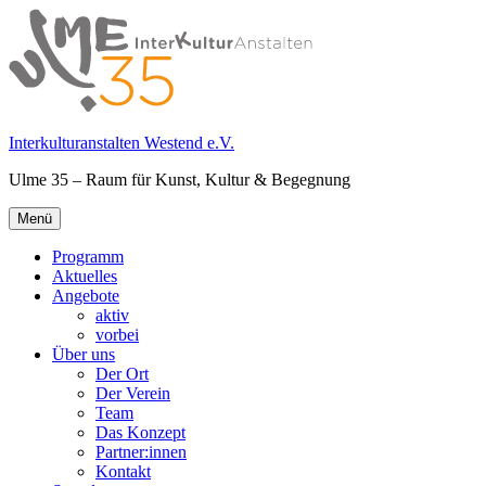
Springe
zum
Inhalt
Interkulturanstalten Westend e.V.
Ulme 35 – Raum für Kunst, Kultur & Begegnung
Primäres
Menü
Menü
Programm
Aktuelles
Angebote
aktiv
vorbei
Über uns
Der Ort
Der Verein
Team
Das Konzept
Partner:innen
Kontakt