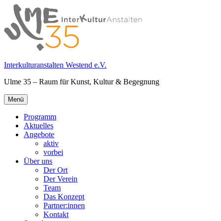
Springe
zum
Inhalt
Interkulturanstalten Westend e.V.
Ulme 35 – Raum für Kunst, Kultur & Begegnung
Primäres
Menü
Menü
Programm
Aktuelles
Angebote
aktiv
vorbei
Über uns
Der Ort
Der Verein
Team
Das Konzept
Partner:innen
Kontakt