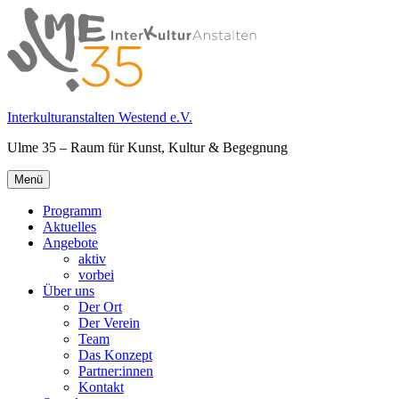
Springe
zum
Inhalt
Interkulturanstalten Westend e.V.
Ulme 35 – Raum für Kunst, Kultur & Begegnung
Primäres
Menü
Menü
Programm
Aktuelles
Angebote
aktiv
vorbei
Über uns
Der Ort
Der Verein
Team
Das Konzept
Partner:innen
Kontakt