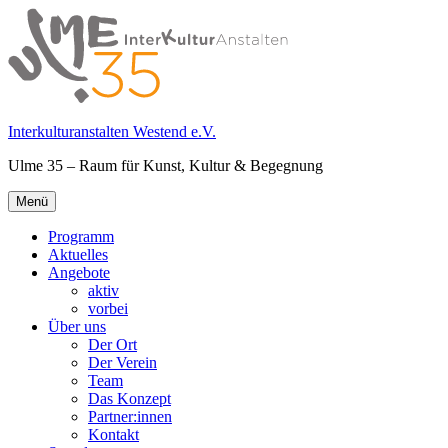
Springe
zum
Inhalt
Interkulturanstalten Westend e.V.
Ulme 35 – Raum für Kunst, Kultur & Begegnung
Primäres
Menü
Menü
Programm
Aktuelles
Angebote
aktiv
vorbei
Über uns
Der Ort
Der Verein
Team
Das Konzept
Partner:innen
Kontakt