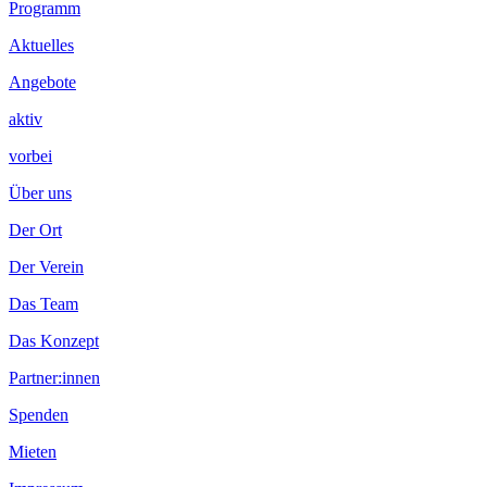
Footer
Programm
Inhalt
Aktuelles
Angebote
aktiv
vorbei
Über uns
Der Ort
Der Verein
Das Team
Das Konzept
Partner:innen
Spenden
Mieten