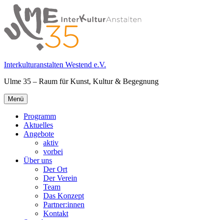
Springe
zum
Inhalt
Interkulturanstalten Westend e.V.
Ulme 35 – Raum für Kunst, Kultur & Begegnung
Primäres
Menü
Menü
Programm
Aktuelles
Angebote
aktiv
vorbei
Über uns
Der Ort
Der Verein
Team
Das Konzept
Partner:innen
Kontakt