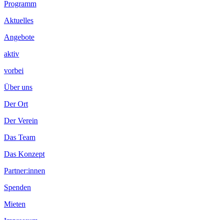
Footer
Programm
Inhalt
Aktuelles
Angebote
aktiv
vorbei
Über uns
Der Ort
Der Verein
Das Team
Das Konzept
Partner:innen
Spenden
Mieten