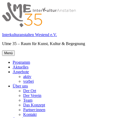
Springe
zum
Inhalt
Interkulturanstalten Westend e.V.
Ulme 35 – Raum für Kunst, Kultur & Begegnung
Primäres
Menü
Menü
Programm
Aktuelles
Angebote
aktiv
vorbei
Über uns
Der Ort
Der Verein
Team
Das Konzept
Partner:innen
Kontakt