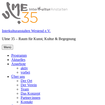
Springe
zum
Inhalt
Interkulturanstalten Westend e.V.
Ulme 35 – Raum für Kunst, Kultur & Begegnung
Primäres
Menü
Menü
Programm
Aktuelles
Angebote
aktiv
vorbei
Über uns
Der Ort
Der Verein
Team
Das Konzept
Partner:innen
Kontakt