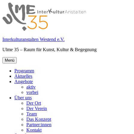
Springe
zum
Inhalt
Interkulturanstalten Westend e.V.
Ulme 35 – Raum für Kunst, Kultur & Begegnung
Primäres
Menü
Menü
Programm
Aktuelles
Angebote
aktiv
vorbei
Über uns
Der Ort
Der Verein
Team
Das Konzept
Partner:innen
Kontakt