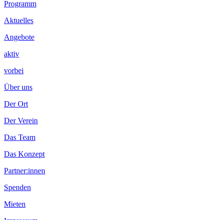
Footer
Programm
Inhalt
Aktuelles
Angebote
aktiv
vorbei
Über uns
Der Ort
Der Verein
Das Team
Das Konzept
Partner:innen
Spenden
Mieten