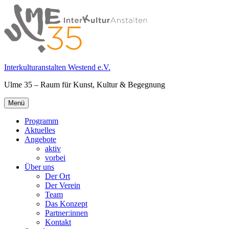
Springe
zum
Inhalt
Interkulturanstalten Westend e.V.
Ulme 35 – Raum für Kunst, Kultur & Begegnung
Primäres
Menü
Menü
Programm
Aktuelles
Angebote
aktiv
vorbei
Über uns
Der Ort
Der Verein
Team
Das Konzept
Partner:innen
Kontakt