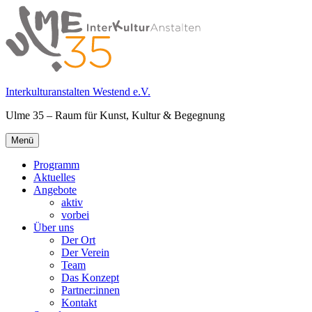
Springe
zum
Inhalt
Interkulturanstalten Westend e.V.
Ulme 35 – Raum für Kunst, Kultur & Begegnung
Primäres
Menü
Menü
Programm
Aktuelles
Angebote
aktiv
vorbei
Über uns
Der Ort
Der Verein
Team
Das Konzept
Partner:innen
Kontakt