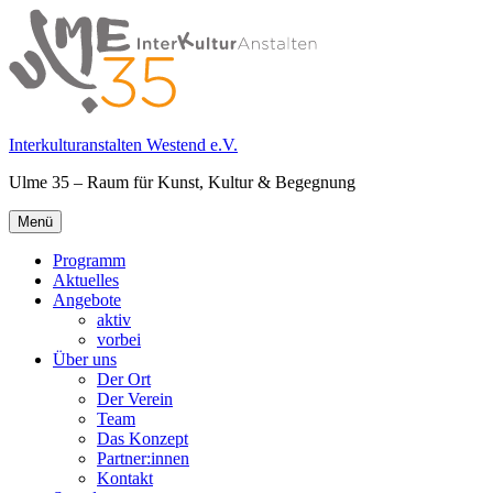
Springe
zum
Inhalt
Interkulturanstalten Westend e.V.
Ulme 35 – Raum für Kunst, Kultur & Begegnung
Primäres
Menü
Menü
Programm
Aktuelles
Angebote
aktiv
vorbei
Über uns
Der Ort
Der Verein
Team
Das Konzept
Partner:innen
Kontakt