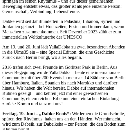
springen im selben Rhythmus – und aus dieser gemeinsamen
Bewegung entsteht etwas, das größer ist als jede einzelne Person:
Gemeinschaft, Verbindung, Lebensfreude.
Dabke wird seit Jahrhunderten in Palästina, Libanon, Syrien und
Jordanien getanzt – bei Hochzeiten, Festen und immer dann, wenn
Menschen zusammenkommen. Seit Dezember 2023 zählt er zum
immateriellen Weltkulturerbe der UNESCO.
Am 19. und 20. Juni lädt YallaDabka zu zwei besonderen Abenden
in die Ulme35 ein – eine Special Edition, die eine Geschichte
zurück nach Berlin bringt, wo alles begann.
2016 trafen sich zwei Freunde im Görlitzer Park in Berlin. Aus
dieser Begegnung wurde YallaDabka – heute eine internationale
Community mit über 200 Events in mehr als 14 Städten: von Berlin
über Hamburg, Italien, Spanien bis nach Marokko und darüber
hinaus. Wir haben die Welt bereist, Dabke auf internationalen
Bühnen gezeigt – und kehren jetzt mit einer gewachsenen
Community, einem reichen Erbe und einer einfachen Einladung
zurück: Komm und tanz mit uns!
Freitag, 19. Juni – „Dabke Roots“:
Wir lernen die Grundschritte,
spüren den Rhythmus, halten uns an den Händen. Wer mitmacht,
wird zum Dabeik, zur Dabeikeha – zur Person, die den Boden zum
Klingen bringt.