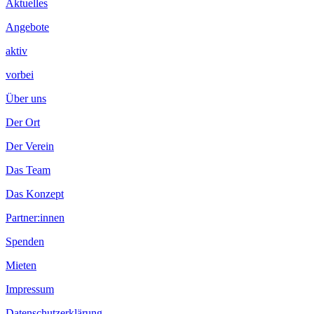
Inhalt
Aktuelles
Angebote
aktiv
vorbei
Über uns
Der Ort
Der Verein
Das Team
Das Konzept
Partner:innen
Spenden
Mieten
Impressum
Datenschutzerklärung