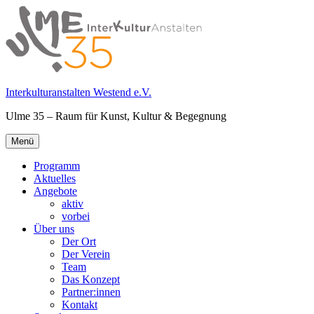
Springe
zum
Inhalt
Interkulturanstalten Westend e.V.
Ulme 35 – Raum für Kunst, Kultur & Begegnung
Primäres
Menü
Menü
Programm
Aktuelles
Angebote
aktiv
vorbei
Über uns
Der Ort
Der Verein
Team
Das Konzept
Partner:innen
Kontakt