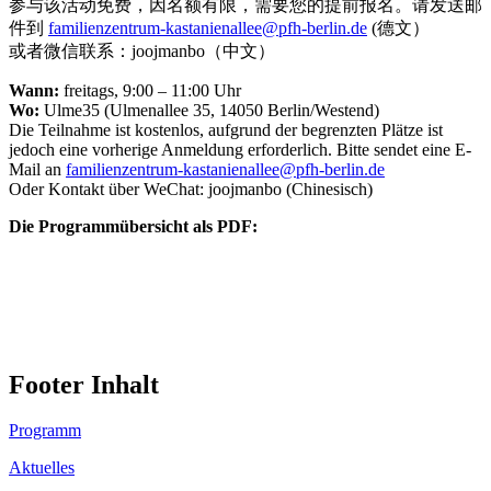
参与该活动免费，因名额有限，需要您的提前报名。请发送邮
件到
familienzentrum-kastanienallee@pfh-berlin.de
(德文）
或者微信联系：joojmanbo（中文）
Wann:
freitags, 9:00 – 11:00 Uhr
Wo:
Ulme35 (Ulmenallee 35, 14050 Berlin/Westend)
Die Teilnahme ist kostenlos, aufgrund der begrenzten Plätze ist
jedoch eine vorherige Anmeldung erforderlich. Bitte sendet eine E-
Mail an
familienzentrum-kastanienallee@pfh-berlin.de
Oder Kontakt über WeChat: joojmanbo (Chinesisch)
Die Programmübersicht als PDF:
Footer Inhalt
Programm
Aktuelles