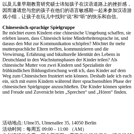
以及儿童早期教育研究硕士讳知孩子在汉语道路上的挫折感，
因而邀请您与您的孩子在他们的语言敏感期一起来参加汉语游
戏小组，让孩子在玩儿中找到“说”和“听”的快乐和自信。
Chinesesisch-sprachige Spielgruppe
Ihr möchtet euren Kindern eine chinesische Umgebung schaffen, sie
erleben lassen, dass Chinesisch keine Minderheitensprache ist, und
daraus den Mut zur Kommunikation schöpfen? Möchtet ihr mehr
muttersprachliche Eltern treffen, kommunizieren und die
Verwirrung, Erfahrung und bikulturelle Identität des Lebens in
Deutschland in den Wachstumsphasen der Kinder teilen? Als
chinesische Mutter von zwei Kindern und Spezialistin der
frühkindlichen Bildungsforschung weiß ich, dass Kinder auf dem
Weg zum Chinesischen frustriert sein können. Deshalb lade ich euch
ein, sich mit euren Kindern während ihrer sprachsensiblen Phase der
chinesischen Spielgruppe anzuschließen. Die Kinder können spielen
und Freude und Zuversicht beim „Sprechen“ und „Hören“ finden.
活动地点: Ulme35, Ulmenallee 35, 14050 Berlin
活动时间：每周五 09:00 – 11:00 （AM）