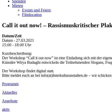
Spenden
Mieten
Events und Feiern
Filmlocation
Call it out now! – Rassismuskritischer Pl
Datum/Zeit
Datum - 27.03.2021
15:00 - 18:00 Uhr
Kurzbeschreibung:
Der Workshop
“Call
it
out
now
”
ist eine Einladung
sich mit de
r
eigen
Künstler
Wirya
Budaghi
entwickeln die Teilnehmenden Slogans, Fra
Der Workshop findet digital statt.
Bitte meldet euch an bei info(at)Interkulturanstalten.de – wir schick
Footer
Programm
Inhalt
Aktuelles
Angebote
aktiv