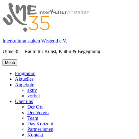
Springe
zum
Inhalt
Interkulturanstalten Westend e.V.
Ulme 35 – Raum für Kunst, Kultur & Begegnung
Primäres
Menü
Menü
Programm
Aktuelles
Angebote
aktiv
vorbei
Über uns
Der Ort
Der Verein
Team
Das Konzept
Partner:innen
Kontakt