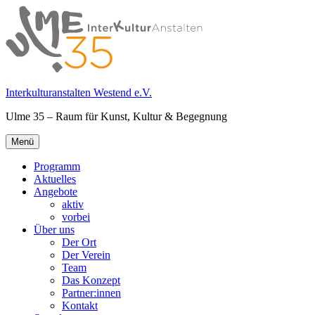
Springe
zum
Inhalt
Interkulturanstalten Westend e.V.
Ulme 35 – Raum für Kunst, Kultur & Begegnung
Primäres
Menü
Menü
Programm
Aktuelles
Angebote
aktiv
vorbei
Über uns
Der Ort
Der Verein
Team
Das Konzept
Partner:innen
Kontakt