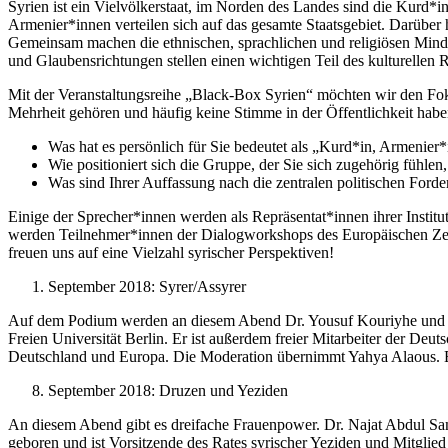
Syrien ist ein Vielvölkerstaat, im Norden des Landes sind die Kurd*
Armenier*innen verteilen sich auf das gesamte Staatsgebiet. Darübe
Gemeinsam machen die ethnischen, sprachlichen und religiösen Minder
und Glaubensrichtungen stellen einen wichtigen Teil des kulturellen 
Mit der Veranstaltungsreihe „Black-Box Syrien“ möchten wir den Fokus
Mehrheit gehören und häufig keine Stimme in der Öffentlichkeit habe
Was hat es persönlich für Sie bedeutet als „Kurd*in, Armenier
Wie positioniert sich die Gruppe, der Sie sich zugehörig fühle
Was sind Ihrer Auffassung nach die zentralen politischen Ford
Einige der Sprecher*innen werden als Repräsentat*innen ihrer Institut
werden Teilnehmer*innen der Dialogworkshops des Europäischen Zentru
freuen uns auf eine Vielzahl syrischer Perspektiven!
September 2018: Syrer/Assyrer
Auf dem Podium werden an diesem Abend Dr. Yousuf Kouriyhe und Aziz
Freien Universität Berlin. Er ist außerdem freier Mitarbeiter der De
Deutschland und Europa. Die Moderation übernimmt Yahya Alaous. Er i
September 2018: Druzen und Yeziden
An diesem Abend gibt es dreifache Frauenpower. Dr. Najat Abdul Samad
geboren und ist Vorsitzende des Rates syrischer Yeziden und Mitglie