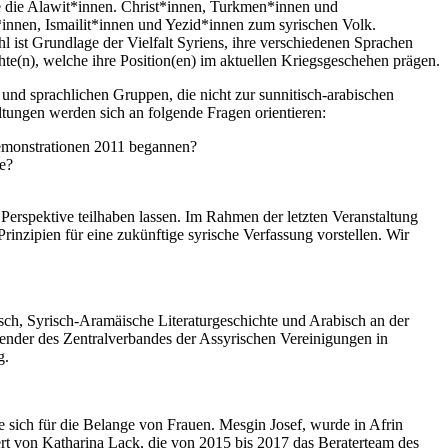
te die Alawit*innen. Christ*innen, Turkmen*innen und
*innen, Ismailit*innen und Yezid*innen zum syrischen Volk.
 ist Grundlage der Vielfalt Syriens, ihre verschiedenen Sprachen
hte(n), welche ihre Position(en) im aktuellen Kriegsgeschehen prägen.
 und sprachlichen Gruppen, die nicht zur sunnitisch-arabischen
ltungen werden sich an folgende Fragen orientieren:
 Demonstrationen 2011 begannen?
pe?
 Perspektive teilhaben lassen. Im Rahmen der letzten Veranstaltung
inzipien für eine zukünftige syrische Verfassung vorstellen. Wir
ch, Syrisch-Aramäische Literaturgeschichte und Arabisch an der
tzender des Zentralverbandes der Assyrischen Vereinigungen in
g.
ie sich für die Belange von Frauen. Mesgin Josef, wurde in Afrin
ert von Katharina Lack, die von 2015 bis 2017 das Beraterteam des