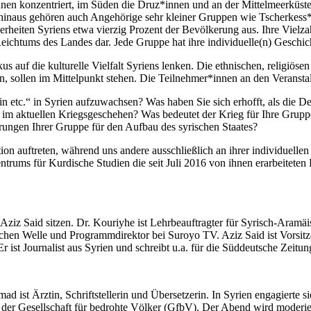
innen konzentriert, im Süden die Druz*innen und an der Mittelmeerküs
r hinaus gehören auch Angehörige sehr kleiner Gruppen wie Tscherkess
heiten Syriens etwa vierzig Prozent der Bevölkerung aus. Ihre Vielzahl
Reichtums des Landes dar. Jede Gruppe hat ihre individuelle(n) Geschic
 auf die kulturelle Vielfalt Syriens lenken. Die ethnischen, religiösen
n, sollen im Mittelpunkt stehen. Die Teilnehmer*innen an den Veransta
*in etc.“ in Syrien aufzuwachsen? Was haben Sie sich erhofft, als die
n, im aktuellen Kriegsgeschehen? Was bedeutet der Krieg für Ihre Grup
erungen Ihrer Gruppe für den Aufbau des syrischen Staates?
ion auftreten, während uns andere ausschließlich an ihrer individuellen
ms für Kurdische Studien die seit Juli 2016 von ihnen erarbeiteten Pr
 Said sitzen. Dr. Kouriyhe ist Lehrbeauftragter für Syrisch-Aramäis
utschen Welle und Programmdirektor bei Suroyo TV. Aziz Said ist Vorsi
st Journalist aus Syrien und schreibt u.a. für die Süddeutsche Zeitun
 ist Ärztin, Schriftstellerin und Übersetzerin. In Syrien engagierte s
d der Gesellschaft für bedrohte Völker (GfbV). Der Abend wird moderi