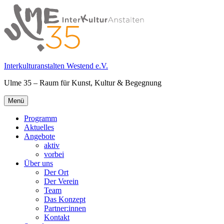
Springe
zum
Inhalt
Interkulturanstalten Westend e.V.
Ulme 35 – Raum für Kunst, Kultur & Begegnung
Primäres
Menü
Menü
Programm
Aktuelles
Angebote
aktiv
vorbei
Über uns
Der Ort
Der Verein
Team
Das Konzept
Partner:innen
Kontakt