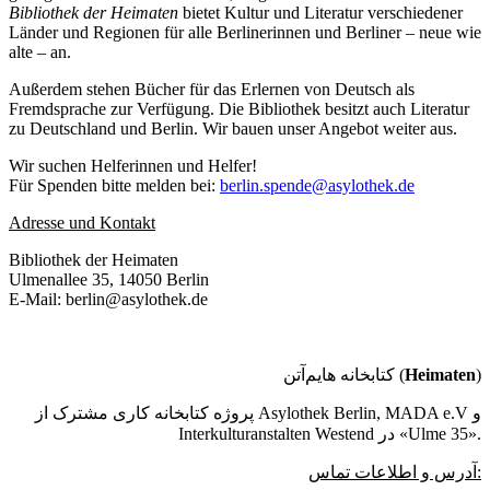
Bibliothek der Heimaten
bietet Kultur und Literatur verschiedener
Länder und Regionen für alle Berlinerinnen und Berliner – neue wie
alte – an.
Außerdem stehen Bücher für das Erlernen von Deutsch als
Fremdsprache zur Verfügung. Die Bibliothek besitzt auch Literatur
zu Deutschland und Berlin. Wir bauen unser Angebot weiter aus.
Wir suchen Helferinnen und Helfer!
Für Spenden bitte melden bei:
berlin.spende@asylothek.de
Adresse und Kontakt
Bibliothek der Heimaten
Ulmenallee 35, 14050 Berlin
E-Mail: berlin@asylothek.de
کتابخانه هایم‌آتن (
Heimaten
)
پروژه کتابخانه کاری مشترک از Asylothek Berlin, MADA e.V و
Interkulturanstalten Westend در «Ulme 35».
آدرس و اطلاعات تماس: