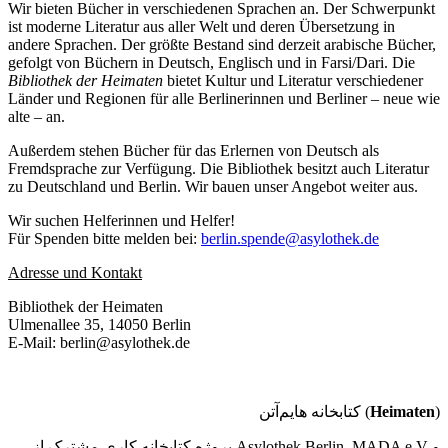
Wir bieten Bücher in verschiedenen Sprachen an. Der Schwerpunkt
ist moderne Literatur aus aller Welt und deren Übersetzung in
andere Sprachen. Der größte Bestand sind derzeit arabische Bücher,
gefolgt von Büchern in Deutsch, Englisch und in Farsi/Dari. Die
Bibliothek der Heimaten
bietet Kultur und Literatur verschiedener
Länder und Regionen für alle Berlinerinnen und Berliner – neue wie
alte – an.
Außerdem stehen Bücher für das Erlernen von Deutsch als
Fremdsprache zur Verfügung. Die Bibliothek besitzt auch Literatur
zu Deutschland und Berlin. Wir bauen unser Angebot weiter aus.
Wir suchen Helferinnen und Helfer!
Für Spenden bitte melden bei:
berlin.spende@asylothek.de
Adresse und Kontakt
Bibliothek der Heimaten
Ulmenallee 35, 14050 Berlin
E-Mail: berlin@asylothek.de
کتابخانه هایم‌آتن (
Heimaten
)
پروژه کتابخانه کاری مشترک از Asylothek Berlin, MADA e.V و