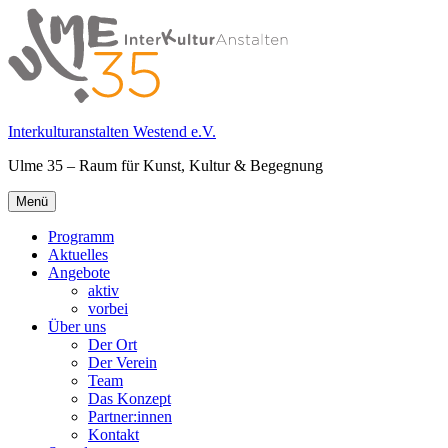
Springe
zum
Inhalt
Interkulturanstalten Westend e.V.
Ulme 35 – Raum für Kunst, Kultur & Begegnung
Primäres
Menü
Menü
Programm
Aktuelles
Angebote
aktiv
vorbei
Über uns
Der Ort
Der Verein
Team
Das Konzept
Partner:innen
Kontakt