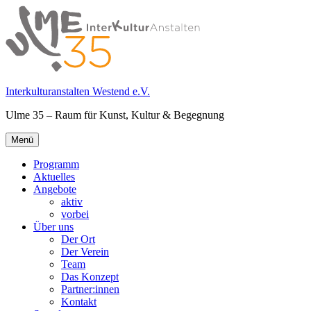
Springe
zum
Inhalt
Interkulturanstalten Westend e.V.
Ulme 35 – Raum für Kunst, Kultur & Begegnung
Primäres
Menü
Menü
Programm
Aktuelles
Angebote
aktiv
vorbei
Über uns
Der Ort
Der Verein
Team
Das Konzept
Partner:innen
Kontakt