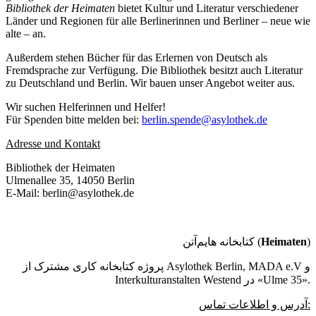
Bibliothek der Heimaten
bietet Kultur und Literatur verschiedener
Länder und Regionen für alle Berlinerinnen und Berliner – neue wie
alte – an.
Außerdem stehen Bücher für das Erlernen von Deutsch als
Fremdsprache zur Verfügung. Die Bibliothek besitzt auch Literatur
zu Deutschland und Berlin. Wir bauen unser Angebot weiter aus.
Wir suchen Helferinnen und Helfer!
Für Spenden bitte melden bei:
berlin.spende@asylothek.de
Adresse und Kontakt
Bibliothek der Heimaten
Ulmenallee 35, 14050 Berlin
E-Mail: berlin@asylothek.de
کتابخانه هایم‌آتن (
Heimaten
)
پروژه کتابخانه کاری مشترک از Asylothek Berlin, MADA e.V و
Interkulturanstalten Westend در «Ulme 35».
آدرس و اطلاعات تماس: