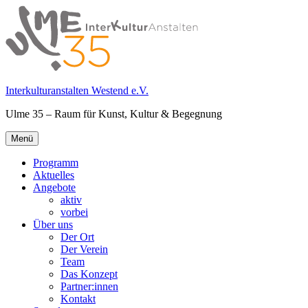
Springe
zum
Inhalt
Interkulturanstalten Westend e.V.
Ulme 35 – Raum für Kunst, Kultur & Begegnung
Primäres
Menü
Menü
Programm
Aktuelles
Angebote
aktiv
vorbei
Über uns
Der Ort
Der Verein
Team
Das Konzept
Partner:innen
Kontakt