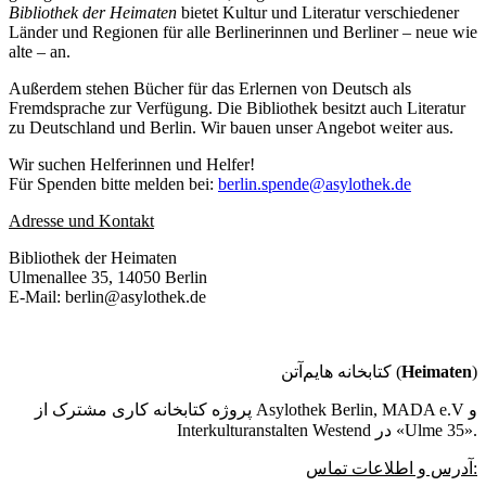
Bibliothek der Heimaten
bietet Kultur und Literatur verschiedener
Länder und Regionen für alle Berlinerinnen und Berliner – neue wie
alte – an.
Außerdem stehen Bücher für das Erlernen von Deutsch als
Fremdsprache zur Verfügung. Die Bibliothek besitzt auch Literatur
zu Deutschland und Berlin. Wir bauen unser Angebot weiter aus.
Wir suchen Helferinnen und Helfer!
Für Spenden bitte melden bei:
berlin.spende@asylothek.de
Adresse und Kontakt
Bibliothek der Heimaten
Ulmenallee 35, 14050 Berlin
E-Mail: berlin@asylothek.de
کتابخانه هایم‌آتن (
Heimaten
)
پروژه کتابخانه کاری مشترک از Asylothek Berlin, MADA e.V و
Interkulturanstalten Westend در «Ulme 35».
آدرس و اطلاعات تماس: