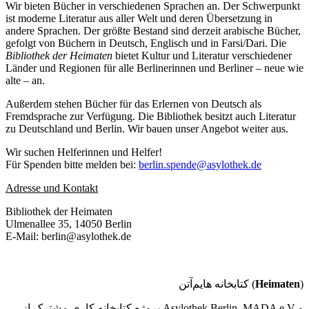
Wir bieten Bücher in verschiedenen Sprachen an. Der Schwerpunkt
ist moderne Literatur aus aller Welt und deren Übersetzung in
andere Sprachen. Der größte Bestand sind derzeit arabische Bücher,
gefolgt von Büchern in Deutsch, Englisch und in Farsi/Dari. Die
Bibliothek der Heimaten
bietet Kultur und Literatur verschiedener
Länder und Regionen für alle Berlinerinnen und Berliner – neue wie
alte – an.
Außerdem stehen Bücher für das Erlernen von Deutsch als
Fremdsprache zur Verfügung. Die Bibliothek besitzt auch Literatur
zu Deutschland und Berlin. Wir bauen unser Angebot weiter aus.
Wir suchen Helferinnen und Helfer!
Für Spenden bitte melden bei:
berlin.spende@asylothek.de
Adresse und Kontakt
Bibliothek der Heimaten
Ulmenallee 35, 14050 Berlin
E-Mail: berlin@asylothek.de
کتابخانه هایم‌آتن (
Heimaten
)
پروژه کتابخانه کاری مشترک از Asylothek Berlin, MADA e.V و