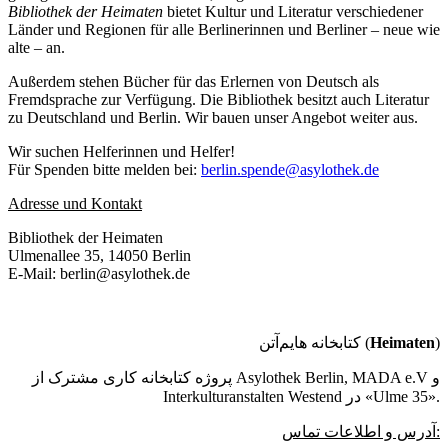
Bibliothek der Heimaten
bietet Kultur und Literatur verschiedener
Länder und Regionen für alle Berlinerinnen und Berliner – neue wie
alte – an.
Außerdem stehen Bücher für das Erlernen von Deutsch als
Fremdsprache zur Verfügung. Die Bibliothek besitzt auch Literatur
zu Deutschland und Berlin. Wir bauen unser Angebot weiter aus.
Wir suchen Helferinnen und Helfer!
Für Spenden bitte melden bei:
berlin.spende@asylothek.de
Adresse und Kontakt
Bibliothek der Heimaten
Ulmenallee 35, 14050 Berlin
E-Mail: berlin@asylothek.de
کتابخانه هایم‌آتن (
Heimaten
)
پروژه کتابخانه کاری مشترک از Asylothek Berlin, MADA e.V و
Interkulturanstalten Westend در «Ulme 35».
آدرس و اطلاعات تماس: