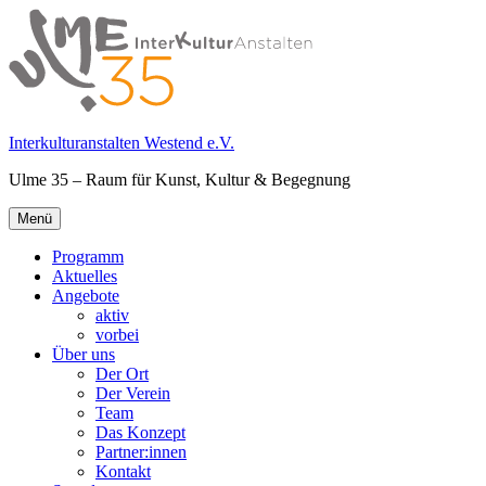
Springe
zum
Inhalt
Interkulturanstalten Westend e.V.
Ulme 35 – Raum für Kunst, Kultur & Begegnung
Primäres
Menü
Menü
Programm
Aktuelles
Angebote
aktiv
vorbei
Über uns
Der Ort
Der Verein
Team
Das Konzept
Partner:innen
Kontakt