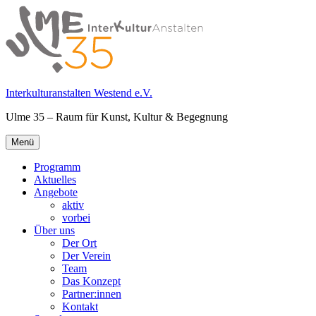
Springe
zum
Inhalt
Interkulturanstalten Westend e.V.
Ulme 35 – Raum für Kunst, Kultur & Begegnung
Primäres
Menü
Menü
Programm
Aktuelles
Angebote
aktiv
vorbei
Über uns
Der Ort
Der Verein
Team
Das Konzept
Partner:innen
Kontakt