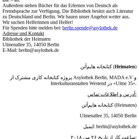
Außerdem stehen Bücher für das Erlernen von Deutsch als
Fremdsprache zur Verfügung. Die Bibliothek besitzt auch Literatur
zu Deutschland und Berlin. Wir bauen unser Angebot weiter aus.
Wir suchen Helferinnen und Helfer!
Für Spenden bitte melden bei:
berlin.spende@asylothek.de
Adresse und Kontakt
Bibliothek der Heimaten
Ulmenallee 35, 14050 Berlin
E-Mail: berlin@asylothek.de
کتابخانه هایم‌آتن (
Heimaten
)
پروژه کتابخانه کاری مشترک از Asylothek Berlin, MADA e.V و
Interkulturanstalten Westend در «Ulme 35».
آدرس و اطلاعات تماس:
کتابخانه هایم‌آتن (Heimaten)
Ulmenallee 35, 14050 Berlin
ایمیل: berlin@asylothek.de
ساعت کار از تاریخ ۲۶ می ۲۰۱۸: