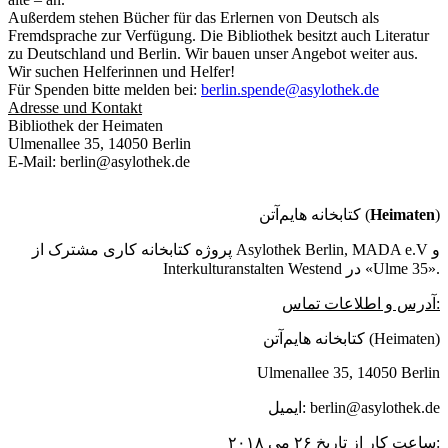
Außerdem stehen Bücher für das Erlernen von Deutsch als
Fremdsprache zur Verfügung. Die Bibliothek besitzt auch Literatur
zu Deutschland und Berlin. Wir bauen unser Angebot weiter aus.
Wir suchen Helferinnen und Helfer!
Für Spenden bitte melden bei:
berlin.spende@asylothek.de
Adresse und Kontakt
Bibliothek der Heimaten
Ulmenallee 35, 14050 Berlin
E-Mail: berlin@asylothek.de
کتابخانه هایم‌آتن (
Heimaten
)
پروژه کتابخانه کاری مشترک از Asylothek Berlin, MADA e.V و
Interkulturanstalten Westend در «Ulme 35».
آدرس و اطلاعات تماس:
کتابخانه هایم‌آتن (Heimaten)
Ulmenallee 35, 14050 Berlin
ایمیل: berlin@asylothek.de
ساعت کار از تاریخ ۲۶ می ۲۰۱۸: