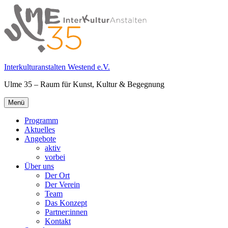
Springe
zum
Inhalt
Interkulturanstalten Westend e.V.
Ulme 35 – Raum für Kunst, Kultur & Begegnung
Primäres
Menü
Menü
Programm
Aktuelles
Angebote
aktiv
vorbei
Über uns
Der Ort
Der Verein
Team
Das Konzept
Partner:innen
Kontakt