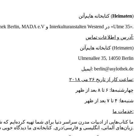
کتابخانه هایم‌آتن (
Heimaten
)
پروژه کتابخانه کاری مشترک از Asylothek Berlin, MADA e.V و Interkulturanstalten Westend در «Ulme 35».
آدرس و اطلاعات تماس:
کتابخانه هایم‌آتن (Heimaten)
Ulmenallee 35, 14050 Berlin
ایمیل: berlin@asylothek.de
ساعت کار از تاریخ ۲۶ می ۲۰۱۸:
چهارشنبه‌ها: ۶ تا ۸ بعد از ظهر
شنبه‌ها: ۴ تا ۷ بعد از ظهر
خدمات ما:
ما کتاب‌هایی از ادبیات مدرن سراسر دنیا برای شما تهیه کرده‌ایم ک
زبان‌های آلمانی، انگلیسی و فارسی/دری. کتابخانه‌ی ما دیدگاه خوبی درباره کشورها و مذهب‌ها برای ساکنین جدید و قدیمی برلین فراهم می‌کند.