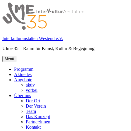
Springe
zum
Inhalt
Interkulturanstalten Westend e.V.
Ulme 35 – Raum für Kunst, Kultur & Begegnung
Primäres
Menü
Menü
Programm
Aktuelles
Angebote
aktiv
vorbei
Über uns
Der Ort
Der Verein
Team
Das Konzept
Partner:innen
Kontakt