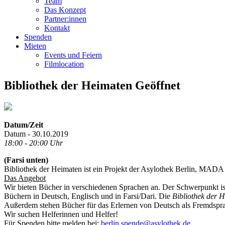
Team
Das Konzept
Partner:innen
Kontakt
Spenden
Mieten
Events und Feiern
Filmlocation
Bibliothek der Heimaten Geöffnet
Datum/Zeit
Datum - 30.10.2019
18:00 - 20:00 Uhr
(Farsi unten)
Bibliothek der Heimaten ist ein Projekt der Asylothek Berlin, MADA 
Das Angebot
Wir bieten Bücher in verschiedenen Sprachen an. Der Schwerpunkt ist
Büchern in Deutsch, Englisch und in Farsi/Dari. Die
Bibliothek der 
Außerdem stehen Bücher für das Erlernen von Deutsch als Fremdsprac
Wir suchen Helferinnen und Helfer!
Für Spenden bitte melden bei:
berlin.spende@asylothek.de