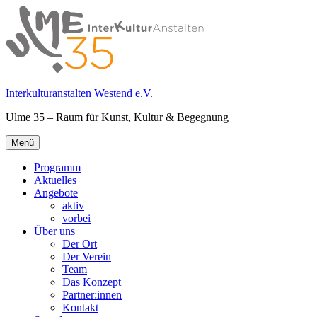
Springe
zum
Inhalt
Interkulturanstalten Westend e.V.
Ulme 35 – Raum für Kunst, Kultur & Begegnung
Primäres
Menü
Menü
Programm
Aktuelles
Angebote
aktiv
vorbei
Über uns
Der Ort
Der Verein
Team
Das Konzept
Partner:innen
Kontakt