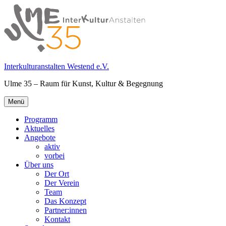
Springe
zum
Inhalt
Interkulturanstalten Westend e.V.
Ulme 35 – Raum für Kunst, Kultur & Begegnung
Primäres
Menü
Menü
Programm
Aktuelles
Angebote
aktiv
vorbei
Über uns
Der Ort
Der Verein
Team
Das Konzept
Partner:innen
Kontakt