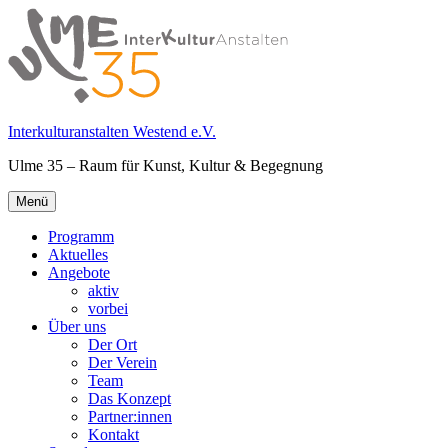
Springe
zum
Inhalt
Interkulturanstalten Westend e.V.
Ulme 35 – Raum für Kunst, Kultur & Begegnung
Primäres
Menü
Menü
Programm
Aktuelles
Angebote
aktiv
vorbei
Über uns
Der Ort
Der Verein
Team
Das Konzept
Partner:innen
Kontakt